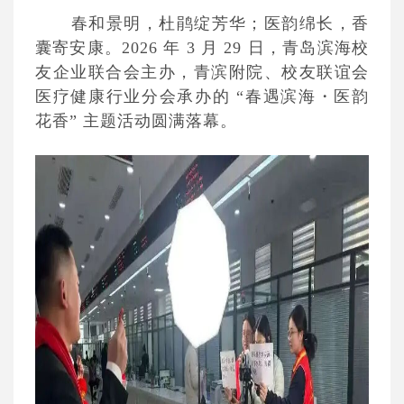
春和景明，杜鹃绽芳华；医韵绵长，香
囊寄安康。2026 年 3 月 29 日，青岛滨海校
友企业联合会主办，青滨附院、校友联谊会
医疗健康行业分会承办的 “春遇滨海・医韵
花香” 主题活动圆满落幕。