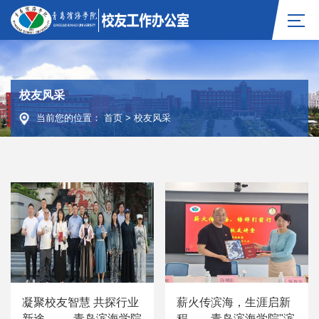
校友风采
当前您的位置：
首页
>
校友风采
凝聚校友智慧 共探行业
薪火传滨海，生涯启新
新途 —— 青岛滨海学院
程——青岛滨海学院"滨