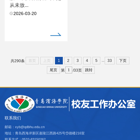
从未放...
2026-03-20
...
首页
上页
1
2
3
4
5
33
下页
共290条
尾页
跳转
第
/33页
联系我们
邮箱：xyb@qdbhu.edu.cn
地址：青岛西海岸新区嘉陵江西路425号岱德楼216室
联系方式：0532-83150262