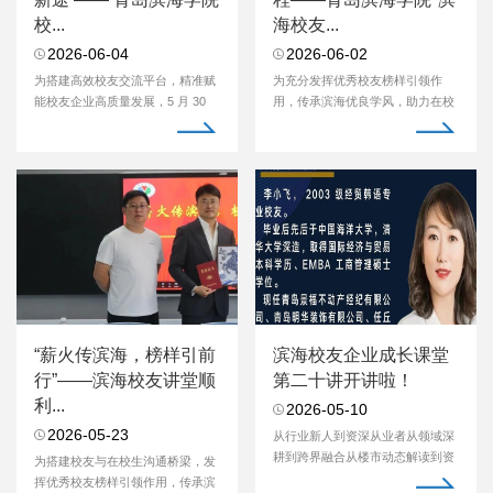
校...
海校友...
2026-06-04
2026-06-02
为搭建高效校友交流平台，精准赋
为充分发挥优秀校友榜样引领作
能校友企业高质量发展，5 月 30
用，传承滨海优良学风，助力在校
日下午，青岛滨海...
生明晰学业方向、夯...
“薪火传滨海，榜样引前
滨海校友企业成长课堂
行”——滨海校友讲堂顺
第二十讲开讲啦！
利...
2026-05-10
2026-05-23
从行业新人到资深从业者从领域深
耕到跨界融合从楼市动态解读到资
为搭建校友与在校生沟通桥梁，发
源互通交流从个体...
挥优秀校友榜样引领作用，传承滨