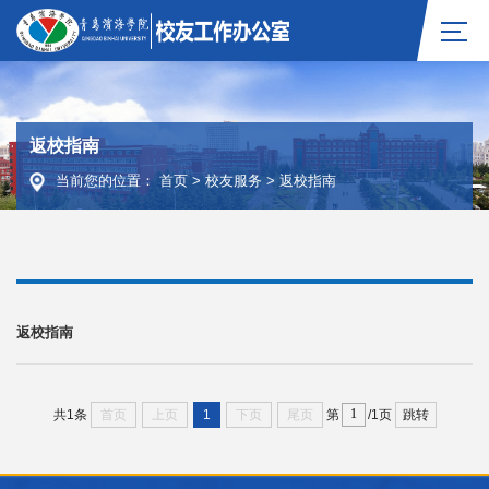
返校指南
当前您的位置：
首页
>
校友服务
>
返校指南
返校指南
首页
上页
1
下页
尾页
跳转
共1条
第
/1页