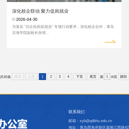
深化校企联动 聚力促岗就业
2026-04-30
为落实 “访企拓岗促就业” 专项行动要求，深化校企合作，青岛
滨海学院副校长孙瑛...
首页
上页
1
2
3
4
下页
尾页
跳转
共30条
第
/4页
联系我们
邮箱：xyb@qdbhu.edu.cn
地址：青岛西海岸新区嘉陵江西路425