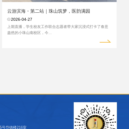
云游滨海・第二站｜珠山筑梦，医韵满园
2026-04-27
上期直播，学生校友工作联合志愿者带大家沉浸式打卡了春意
盎然的小珠山南校区，今...
号岱德楼216室