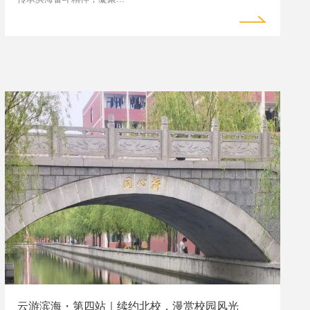
云游滨海・第四站｜续约北校，漫赏校园风光