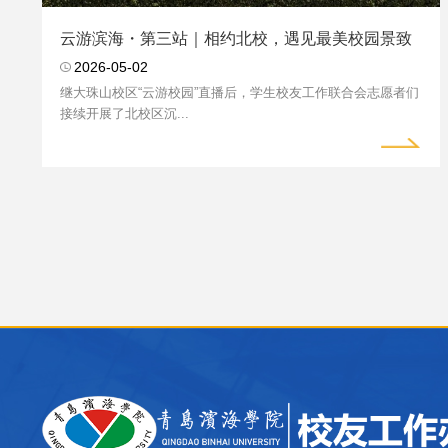
云游滨海・第三站｜相约北校，遇见最美校园景致
2026-05-02
继大珠山校区“云游校园”直播后，学生校友工作联合会志愿者们
接续开展了北校区沉...