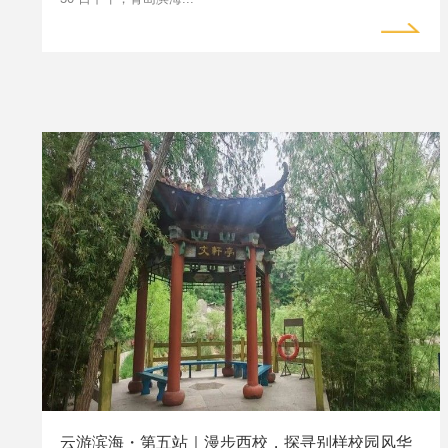
云游滨海・第五站｜漫步西校，探寻别样校园风华